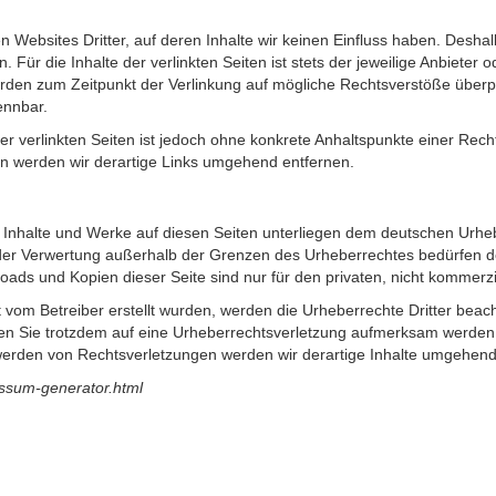
n Websites Dritter, auf deren Inhalte wir keinen Einfluss haben. Desha
ür die Inhalte der verlinkten Seiten ist stets der jeweilige Anbieter o
wurden zum Zeitpunkt der Verlinkung auf mögliche Rechtsverstöße überp
ennbar.
der verlinkten Seiten ist jedoch ohne konkrete Anhaltspunkte einer Rech
 werden wir derartige Links umgehend entfernen.
en Inhalte und Werke auf diesen Seiten unterliegen dem deutschen Urhebe
 der Verwertung außerhalb der Grenzen des Urheberrechtes bedürfen d
loads und Kopien dieser Seite sind nur für den privaten, nicht kommerz
ht vom Betreiber erstellt wurden, werden die Urheberrechte Dritter bea
lten Sie trotzdem auf eine Urheberrechtsverletzung aufmerksam werden,
erden von Rechtsverletzungen werden wir derartige Inhalte umgehend
essum-generator.html