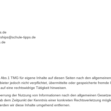
ps.de
rships@schule-tipps.de
s.de
7 Abs.1 TMG für eigene Inhalte auf diesen Seiten nach den allgemeine
bieter jedoch nicht verpflichtet, übermittelte oder gespeicherte fremd
uf eine rechtswidrige Tätigkeit hinweisen.
perrung der Nutzung von Informationen nach den allgemeinen Gesetzen
t ab dem Zeitpunkt der Kenntnis einer konkreten Rechtsverletzung mög
rden wir diese Inhalte umgehend entfernen.